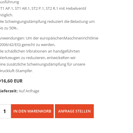
Ausführung
T1 AP.1, ST1 AR.1, ST2 P.1, ST2 R.1 mit Hebelventil
möglich.
Die Schwingungsdämpfung reduziert die Belastung um
is zu 50%..
Anwendungen: Um der europäischenMaschinenrichtlinie
(2006/42/EG) gerecht zu werden,
die schädlichen Vibrationen an handgeführten
Werkzeugen zu reduzieren, entwickelten wir
eine zusätzliche Schwinungsdämpfung für unsere
Druckluft-Stampfer.
916,60 EUR
ieferzeit:
Auf Anfrage
IN DEN WARENKORB
ANFRAGE STELLEN