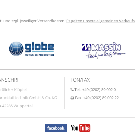
St. und zzgl. jeweiliger Versandkosten!
Es gelten unsere allgemeinen Verkauf
ANSCHRIFT
FON/FAX
rölich + Klüpfel
Tel.: +49 (0202) 89 002 0
Drucklufttechnik GmbH & Co. KG
Fax: +49 (0202) 89 002 22
D-42285 Wuppertal