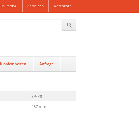
ualität/ISO
Anmelden
Warenkorb
Klopfeinheiten
Anfrage
2.4 kg
437 mm