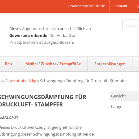
Unternehmenshistorie
Kontakt
Q
Dieses Angebot richtet sich ausschließlich an
Gewerbetreibende
. Der Verkauf an
Privatpersonen ist ausgeschlossen.
Bau
Meißel / Zubehör / Stampffüße
Entkernlösungen
r
»
Gewicht bis 10 kg
»
Schwingungsdämpfung für Druckluft- Stampfer
SCHWINGUNGSDÄMPFUNG FÜR
Gewicht
DRUCKLUFT- STAMPFER
Länge
.52/22701
ieses Druckluftwerkzeug ist geeignet für: Die
Anbringung dieser Schwingungsdämpfung ist bei der